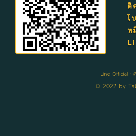
ต
โ
ห
L
Line Official :
© 2022 by Ta